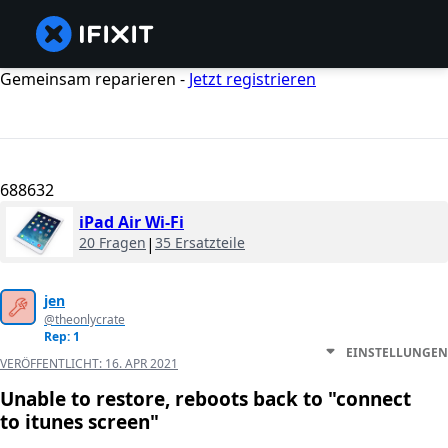
Gemeinsam reparieren -
Jetzt registrieren
688632
iPad Air Wi-Fi
20 Fragen
|
35 Ersatzteile
jen
@theonlycrate
Rep: 1
EINSTELLUNGEN
VERÖFFENTLICHT:
16. APR 2021
Unable to restore, reboots back to "connect
to itunes screen"