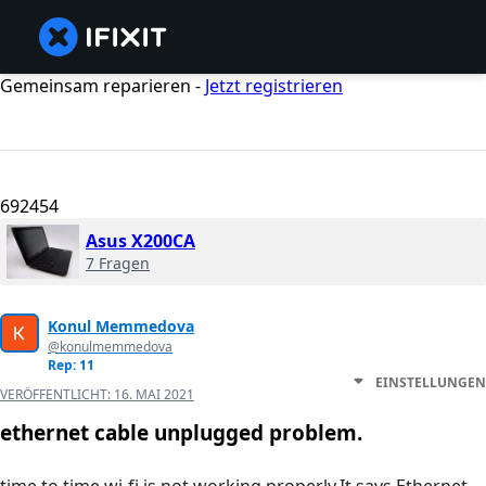
Gemeinsam reparieren -
Jetzt registrieren
692454
Asus X200CA
7 Fragen
Konul Memmedova
@konulmemmedova
Rep: 11
EINSTELLUNGEN
VERÖFFENTLICHT:
16. MAI 2021
ethernet cable unplugged problem.