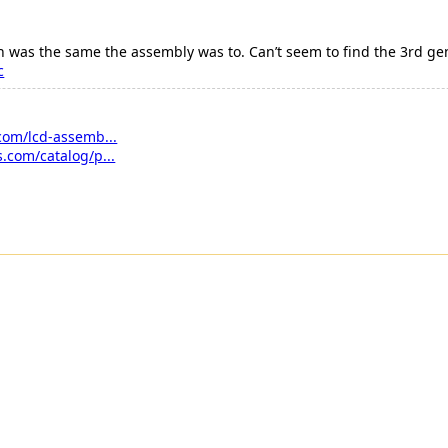
en was the same the assembly was to. Can’t seem to find the 3rd ge
c
com/lcd-assemb...
.com/catalog/p...