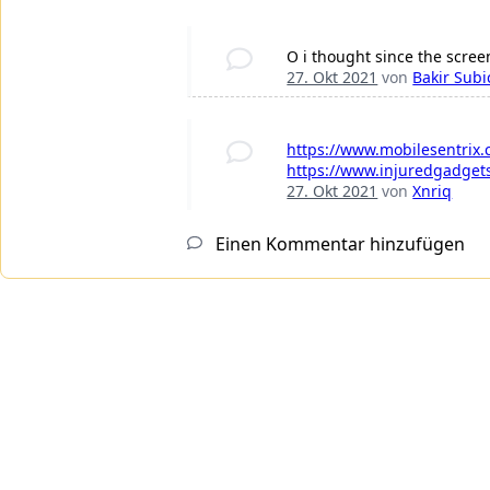
O i thought since the scre
27. Okt 2021
von
Bakir Subi
https://www.mobilesentrix.
https://www.injuredgadgets
27. Okt 2021
von
Xnriq
Einen Kommentar hinzufügen