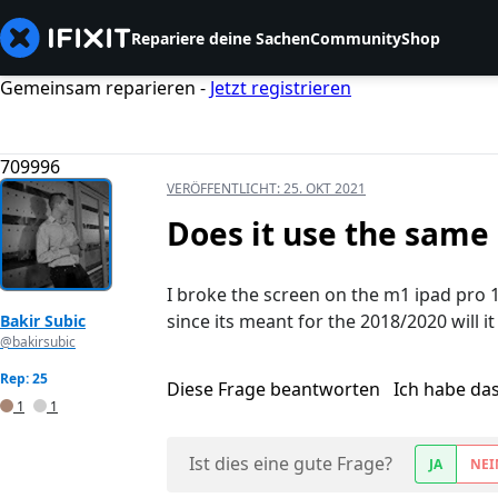
Repariere deine Sachen
Community
Shop
Gemeinsam reparieren -
Jetzt registrieren
709996
VERÖFFENTLICHT:
25. OKT 2021
Does it use the same
I broke the screen on the m1 ipad pro
since its meant for the 2018/2020 will i
Bakir Subic
@bakirsubic
Rep: 25
Diese Frage beantworten
Ich habe da
1
1
Ist dies eine gute Frage?
JA
NEI