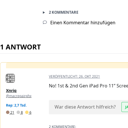
2 KOMMENTARE
Einen Kommentar hinzufügen
1 ANTWORT
VERÖFFENTLICHT:
26. OKT 2021
No! 1st & 2nd Gen iPad Pro 11” Scre
Xnriq
@macrepairphx
Rep: 2,7 Tsd.
War diese Antwort hilfreich?
J
21
8
6
2 KOMMENTARE: