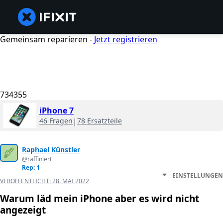
Gemeinsam reparieren -
Jetzt registrieren
734355
iPhone 7
46 Fragen
|
78 Ersatzteile
Raphael Künstler
@raffiniert
Rep: 1
EINSTELLUNGEN
VERÖFFENTLICHT:
28. MAI 2022
Warum läd mein iPhone aber es wird nicht
angezeigt