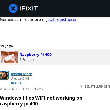
Gemeinsam reparieren -
Jetzt registrieren
737185
Raspberry Pi 400
5 Fragen
Jeevan More
@jeevan0143
Rep: 13
EINSTELLUNGEN
VERÖFFENTLICHT:
19. JUN 2022
Windows 11 os WIFI not working on
raspberry pi 400