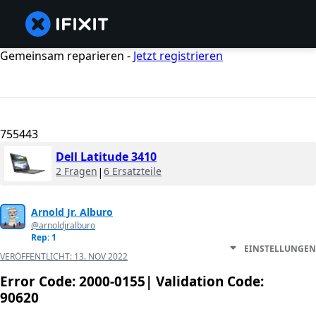
Gemeinsam reparieren -
Jetzt registrieren
755443
Dell Latitude 3410
2 Fragen
|
6 Ersatzteile
Arnold Jr. Alburo
@arnoldjralburo
Rep: 1
EINSTELLUNGEN
VERÖFFENTLICHT:
13. NOV 2022
Error Code: 2000-0155| Validation Code:
90620