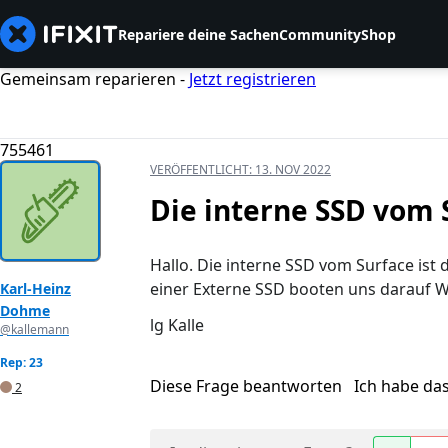
Repariere deine Sachen
Community
Shop
Gemeinsam reparieren -
Jetzt registrieren
755461
VERÖFFENTLICHT:
13. NOV 2022
Die interne SSD vom 
Hallo. Die interne SSD vom Surface ist
einer Externe SSD booten uns darauf W
Karl-Heinz
Dohme
lg Kalle
@kallemann
Rep: 23
Diese Frage beantworten
Ich habe da
2