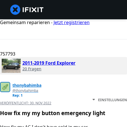
Gemeinsam reparieren -
Jetzt registrieren
757793
2011-2019 Ford Explorer
20 Fragen
thonybahimba
@thonybahimba
Rep: 1
EINSTELLUNGEN
VERÖFFENTLICHT:
30. NOV 2022
How fix my my button emergency light