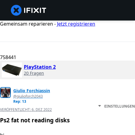
Gemeinsam reparieren -
Jetzt registrieren
758441
PlayStation 2
20 Fragen
Giulio Forchiassin
@giulioforch2043
Rep: 13
EINSTELLUNGEN
VERÖFFENTLICHT:
6. DEZ 2022
Ps2 fat not reading disks