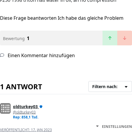
F250 1998 triton has water in oil, an no compression
Diese Frage beantworten
Ich habe das gleiche Problem
1
Bewertung
Einen Kommentar hinzufügen
1 ANTWORT
Filtern nach:
oldturkey03
@oldturkey03
Rep: 858,1 Tsd.
EINSTELLUNGEN
VERÖFFENTLICHT:
17. JAN 2023