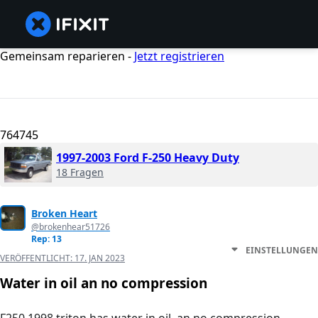
Gemeinsam reparieren -
Jetzt registrieren
764745
1997-2003 Ford F-250 Heavy Duty
18 Fragen
Broken Heart
@brokenhear51726
Rep: 13
EINSTELLUNGEN
VERÖFFENTLICHT:
17. JAN 2023
Water in oil an no compression