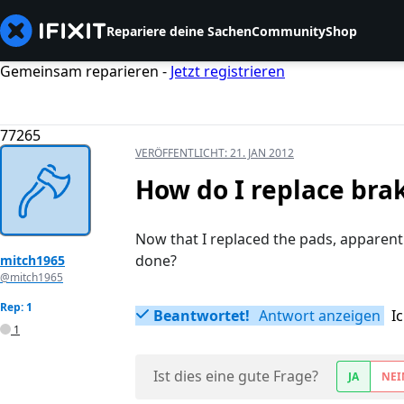
Repariere deine Sachen
Community
Shop
Gemeinsam reparieren -
Jetzt registrieren
77265
VERÖFFENTLICHT:
21. JAN 2012
How do I replace bra
Now that I replaced the pads, apparentl
done?
mitch1965
@mitch1965
Rep: 1
Beantwortet!
Antwort anzeigen
I
1
Ist dies eine gute Frage?
JA
NEI