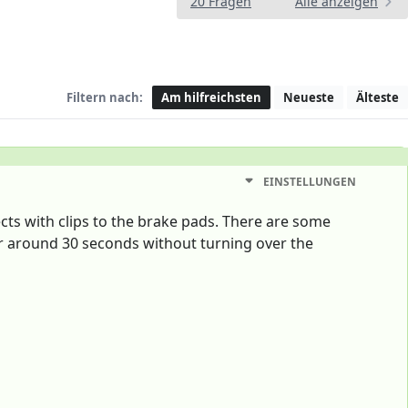
20 Fragen
Alle anzeigen
Filtern nach:
Am hilfreichsten
Neueste
Älteste
EINSTELLUNGEN
cts with clips to the brake pads. There are some
for around 30 seconds without turning over the