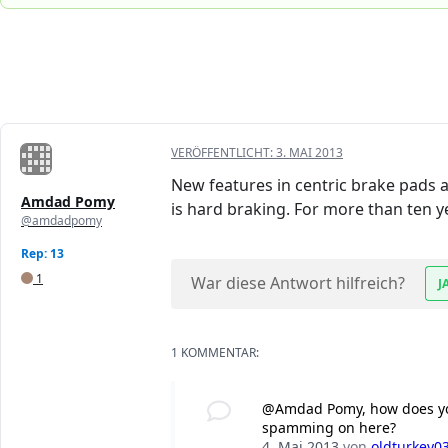
VERÖFFENTLICHT:
3. MAI 2013
New features in centric brake pads 
Amdad Pomy
is hard braking. For more than ten y
@amdadpomy
Rep: 13
1
War diese Antwort hilfreich?
J
1 KOMMENTAR:
@Amdad Pomy, how does your 
spamming on here?
4. Mai 2013
von
oldturkey0