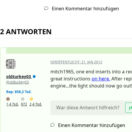
Einen Kommentar hinzufügen
2 ANTWORTEN
VERÖFFENTLICHT:
21. JAN 2012
mitch1965, one end inserts into a re
oldturkey03
great instructions
on here.
After rep
@oldturkey03
engine...the light should now go out
Rep: 858,2 Tsd.
1,4 Tsd.
972
2,4 Tsd.
War diese Antwort hilfreich?
J
Einen Kommentar hinzufügen