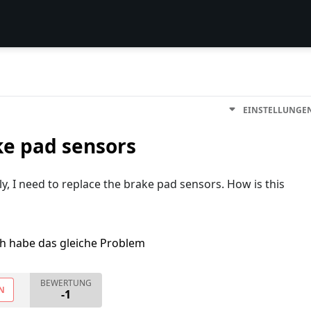
EINSTELLUNGE
ke pad sensors
y, I need to replace the brake pad sensors. How is this
ch habe das gleiche Problem
BEWERTUNG
N
-1