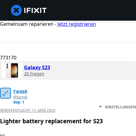
Gemeinsam reparieren -
Jetzt registrieren
773170
Galaxy S23
20 Fragen
FaresK
@faresk
Rep: 1
EINSTELLUNGEN
VERÖFFENTLICHT:
11. MÄR 2023
Lighter battery replacement for S23