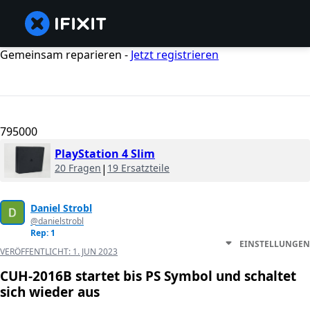
Gemeinsam reparieren -
Jetzt registrieren
795000
PlayStation 4 Slim
20 Fragen
|
19 Ersatzteile
Daniel Strobl
@danielstrobl
Rep: 1
EINSTELLUNGEN
VERÖFFENTLICHT:
1. JUN 2023
CUH-2016B startet bis PS Symbol und schaltet
sich wieder aus