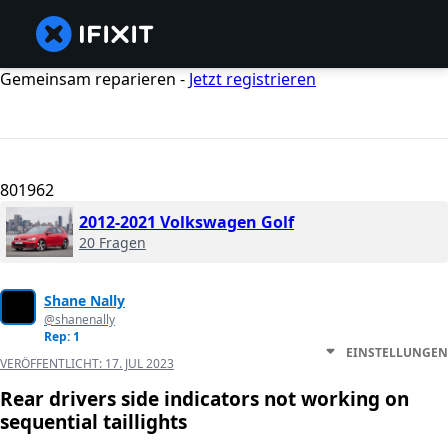
Gemeinsam reparieren -
Jetzt registrieren
801962
2012-2021 Volkswagen Golf
20 Fragen
Shane Nally
@shanenally
Rep: 1
EINSTELLUNGEN
VERÖFFENTLICHT:
17. JUL 2023
Rear drivers side indicators not working on
sequential taillights