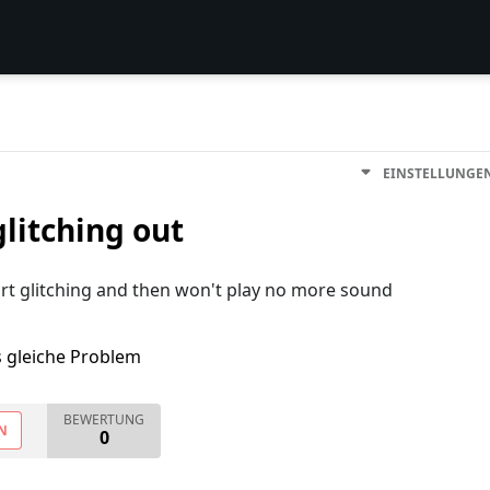
EINSTELLUNGE
litching out
tart glitching and then won't play no more sound
s gleiche Problem
BEWERTUNG
N
0