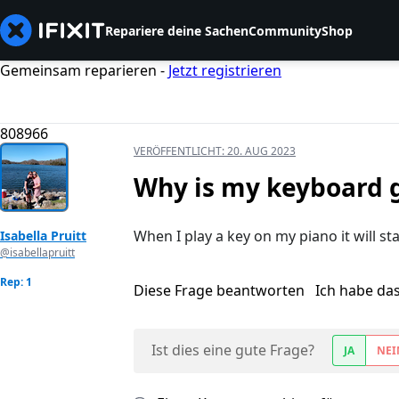
Repariere deine Sachen
Community
Shop
Gemeinsam reparieren -
Jetzt registrieren
808966
VERÖFFENTLICHT:
20. AUG 2023
Why is my keyboard g
When I play a key on my piano it will s
Isabella Pruitt
@isabellapruitt
Rep: 1
Diese Frage beantworten
Ich habe da
Ist dies eine gute Frage?
JA
NEI