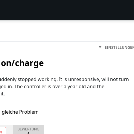
EINSTELLUNGE
n on/charge
ddenly stopped working. It is unresponsive, will not turn
d in. The controller is over a year old and the
it.
s gleiche Problem
BEWERTUNG
N