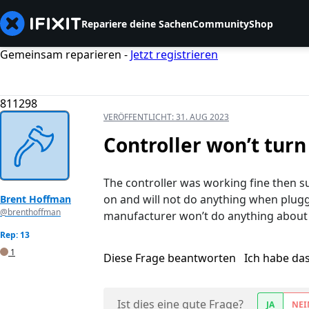
Repariere deine Sachen
Community
Shop
Gemeinsam reparieren -
Jetzt registrieren
811298
VERÖFFENTLICHT:
31. AUG 2023
Controller won’t tur
The controller was working fine then su
on and will not do anything when plugge
Brent Hoffman
@brenthoffman
manufacturer won’t do anything about 
Rep: 13
1
Diese Frage beantworten
Ich habe da
Ist dies eine gute Frage?
JA
NEI