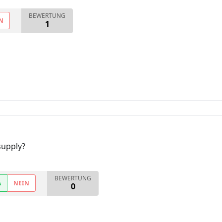
BEWERTUNG
N
1
supply?
BEWERTUNG
A
NEIN
0