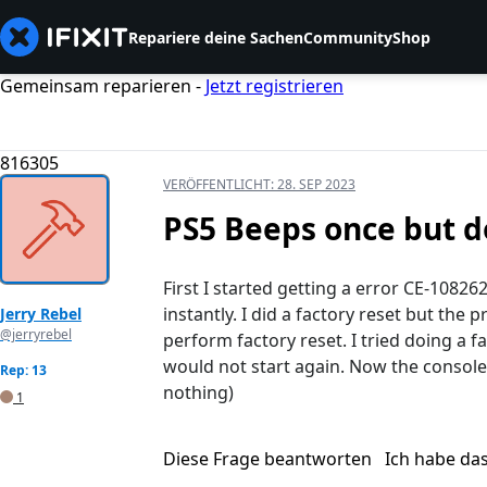
Repariere deine Sachen
Community
Shop
Gemeinsam reparieren -
Jetzt registrieren
816305
VERÖFFENTLICHT:
28. SEP 2023
PS5 Beeps once but d
First I started getting a error CE-108
instantly. I did a factory reset but the
Jerry Rebel
@jerryrebel
perform factory reset. I tried doing a 
would not start again. Now the console 
Rep: 13
nothing)
1
Diese Frage beantworten
Ich habe da