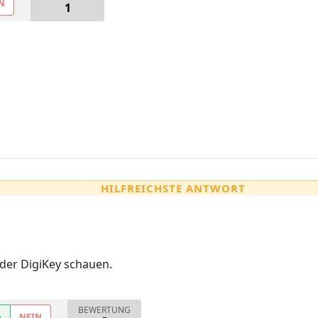
N
1
HILFREICHSTE ANTWORT
oder DigiKey schauen.
BEWERTUNG
A
NEIN