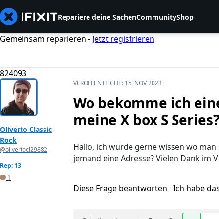
Repariere deine Sachen
Community
Shop
Gemeinsam reparieren -
Jetzt registrieren
824093
VERÖFFENTLICHT:
15. NOV 2023
Wo bekomme ich einen
meine X box S Series
Oliverto Classic
Rock
Hallo, ich würde gerne wissen wo man s
@olivertocl29882
jemand eine Adresse? Vielen Dank im 
Rep: 13
1
Diese Frage beantworten
Ich habe da