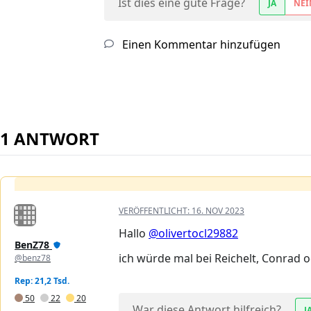
Ist dies eine gute Frage?
JA
NEI
Einen Kommentar hinzufügen
1 ANTWORT
VERÖFFENTLICHT:
16. NOV 2023
Hallo
@olivertocl29882
BenZ78
ich würde mal bei Reichelt, Conrad 
@benz78
Rep: 21,2 Tsd.
50
22
20
War diese Antwort hilfreich?
J