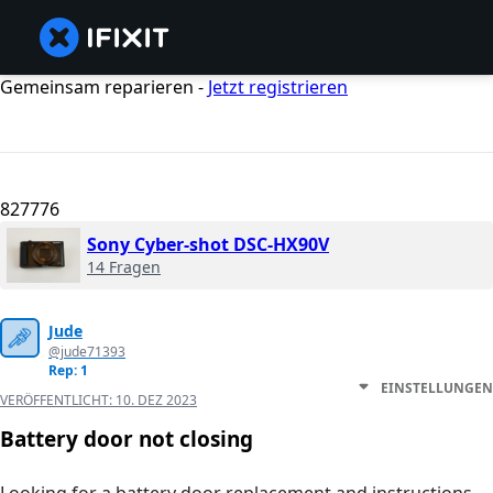
Gemeinsam reparieren -
Jetzt registrieren
827776
Sony Cyber-shot DSC-HX90V
14 Fragen
Jude
@jude71393
Rep: 1
EINSTELLUNGEN
VERÖFFENTLICHT:
10. DEZ 2023
Battery door not closing