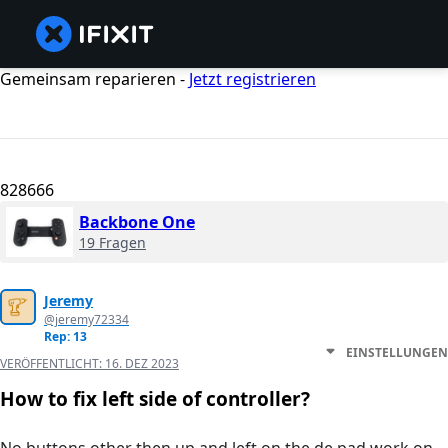
Gemeinsam reparieren -
Jetzt registrieren
828666
Backbone One
19 Fragen
Jeremy
@jeremy72334
Rep: 13
EINSTELLUNGEN
VERÖFFENTLICHT:
16. DEZ 2023
How to fix left side of controller?