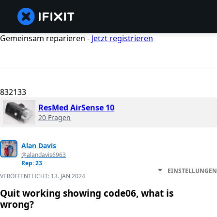
Gemeinsam reparieren -
Jetzt registrieren
832133
ResMed AirSense 10
20 Fragen
Alan Davis
@alandavis6963
Rep: 23
EINSTELLUNGEN
VERÖFFENTLICHT:
13. JAN 2024
Quit working showing code06, what is
wrong?