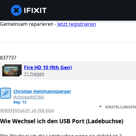
Gemeinsam reparieren -
Jetzt registrieren
837737
Fire HD 10 (9th Gen)
11 Fragen
Christian Hettmannsperger
@christianh97993
Rep: 13
EINSTELLUNGEN
VERÖFFENTLICHT:
20. FEB 2024
Wie Wechsel ich den USB Port (Ladebuchse)