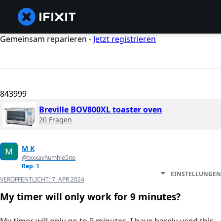
Gemeinsam reparieren -
Jetzt registrieren
843999
Breville BOV800XL toaster oven
20 Fragen
M K
@txxxavhumhle5ne
Rep: 1
EINSTELLUNGEN
VERÖFFENTLICHT:
7. APR 2024
My timer will only work for 9 minutes?