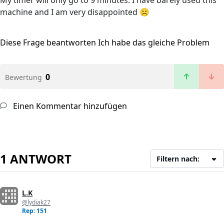
My timer will only go to 9 minutes. I have barely used this
machine and I am very disappointed ☹️
Diese Frage beantworten
Ich habe das gleiche Problem
0
Bewertung
Einen Kommentar hinzufügen
1 ANTWORT
Filtern nach:
L.K
@lydiak27
Rep: 151