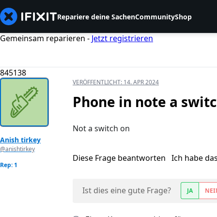
Repariere deine Sachen
Community
Shop
Gemeinsam reparieren -
Jetzt registrieren
845138
VERÖFFENTLICHT:
14. APR 2024
Phone in note a swit
Not a switch on
Anish tirkey
@anishtirkey
Diese Frage beantworten
Ich habe da
Rep: 1
Ist dies eine gute Frage?
JA
NEI