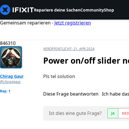
Repariere deine Sachen
Community
Shop
Gemeinsam reparieren -
Jetzt registrieren
846310
VERÖFFENTLICHT:
21. APR 2024
Power on/off slider 
Pls tel solution
Chirag Gaur
@chiraggaur
Rep: 1
Diese Frage beantworten
Ich habe da
Ist dies eine gute Frage?
JA
NEI