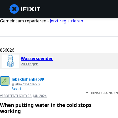
Gemeinsam reparieren -
Jetzt registrieren
856026
Wasserspender
20 Fragen
Jabakbshankab39
@jabakbshankab39
Rep: 1
EINSTELLUNGEN
VERÖFFENTLICHT:
22. JUN 2024
When putting water in the cold stops
working