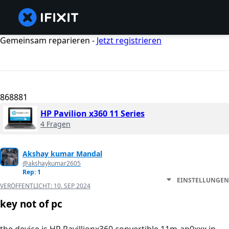
Gemeinsam reparieren -
Jetzt registrieren
868881
HP Pavilion x360 11 Series
4 Fragen
Akshay kumar Mandal
@akshaykumar2605
Rep: 1
EINSTELLUNGEN
VERÖFFENTLICHT:
10. SEP 2024
key not of pc