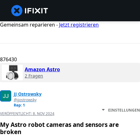
Gemeinsam reparieren -
Jetzt registrieren
876430
Amazon Astro
2 Fragen
JJ Ostrowsky
@jjostrowsky
Rep: 1
EINSTELLUNGEN
VERÖFFENTLICHT:
8. NOV 2024
My Astro robot cameras and sensors are
broken