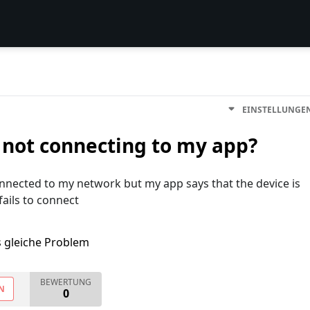
EINSTELLUNGE
not connecting to my app?
nnected to my network but my app says that the device is
fails to connect
s gleiche Problem
BEWERTUNG
N
0