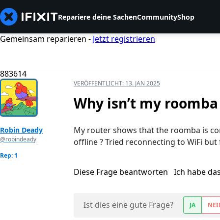
Repariere deine Sachen
Community
Shop
Gemeinsam reparieren -
Jetzt registrieren
883614
VERÖFFENTLICHT:
13. JAN 2025
Why isn’t my roomba 
My router shows that the roomba is co
Robin Deady
@robindeady
offline ? Tried reconnecting to WiFi but 
Rep: 1
Diese Frage beantworten
Ich habe da
Ist dies eine gute Frage?
JA
NEI