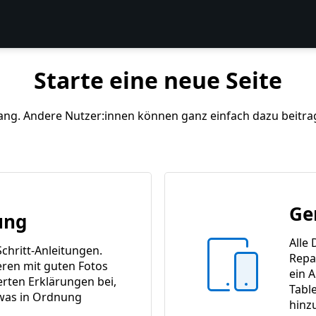
Starte eine neue Seite
ang. Andere Nutzer:innen können ganz einfach dazu beitrage
Ge
ung
Alle 
Schritt-Anleitungen.
Repa
ren mit guten Fotos
ein A
ierten Erklärungen bei,
Tabl
was in Ordnung
hinz