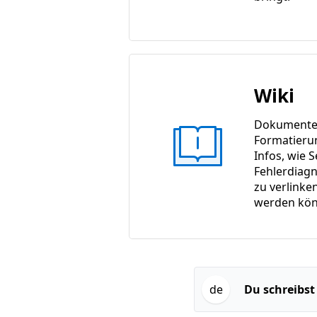
Wiki
Dokumente m
Formatieru
Infos, wie S
Fehlerdiagn
zu verlinke
werden kön
de
Du schreibst