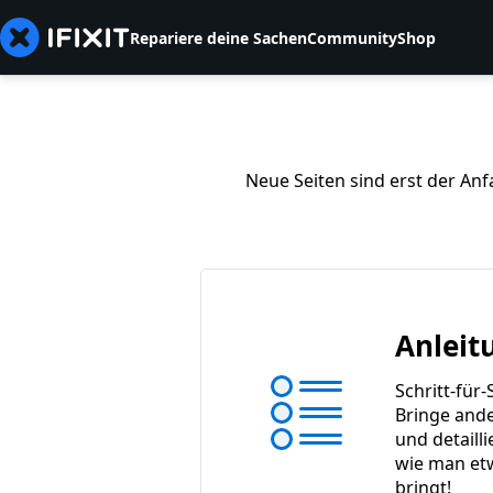
Repariere deine Sachen
Community
Shop
Neue Seiten sind erst der Anf
Anleit
Schritt-für-
Bringe ande
und detaill
wie man et
bringt!