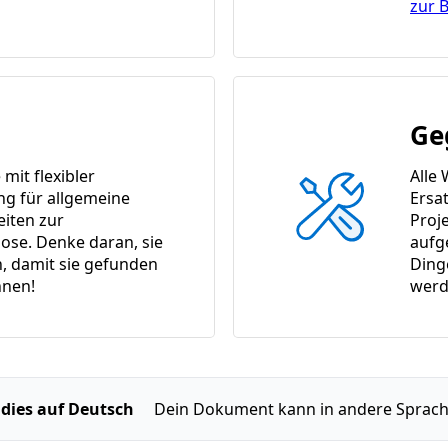
zur 
Ge
it flexibler
Alle
ng für allgemeine
Ersat
eiten zur
Proj
ose. Denke daran, sie
aufg
n, damit sie gefunden
Ding
nen!
werd
 dies auf Deutsch
Dein Dokument kann in andere Sprach