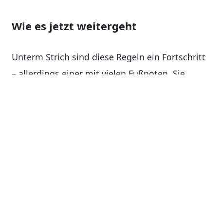
Wie es jetzt weitergeht
Unterm Strich sind diese Regeln ein Fortschritt
– allerdings einer mit vielen Fußnoten. Sie
verbessern die Verfügbarkeit von Ersatzteilen,
verlängern die Software-Unterstützung und
helfen, die Lebensdauer von Smartphones zu
erhöhen. Gleichzeitig halten sie aber
bestehende Hürden für Selbstreparaturen
aufrecht. Problematische Praktiken wie
Teilekopplung oder der erschwerte Zugang zu
Reparaturinformationen und -werkzeugen