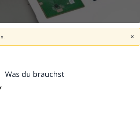
an
.
Was du brauchst
r