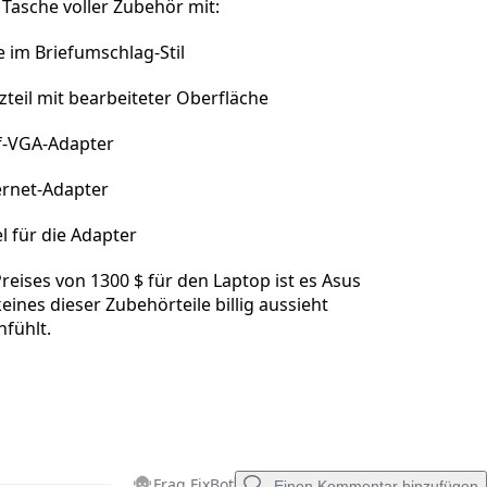
Tasche voller Zubehör mit:
Abbrechen
Kommentieren
 im Briefumschlag-Stil
tzteil mit bearbeiteter Oberfläche
f-VGA-Adapter
ernet-Adapter
l für die Adapter
reises von 1300 $ für den Laptop ist es Asus
eines dieser Zubehörteile billig aussieht
nfühlt.
Frag FixBot
Einen Kommentar hinzufügen