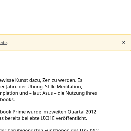
eite
.
ewisse Kunst dazu, Zen zu werden. Es
er Jahre der Übung. Stille Meditation,
mplation und – laut Asus – die Nutzung ihres
abooks.
book Prime wurde im zweiten Quartal 2012
as bereits beliebte UX31E veröffentlicht.
e der beruhigendsten Funktionen des UX32VD: