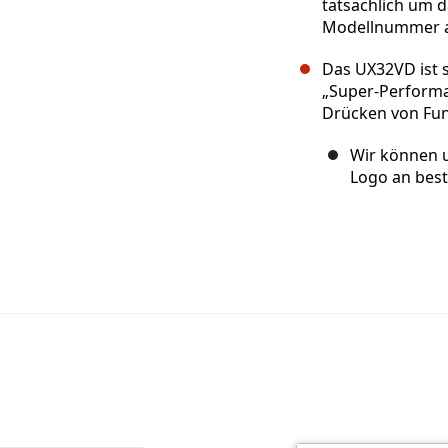
tatsächlich um d
Modellnummer au
Das UX32VD ist 
„Super-Performa
Drücken von Funk
Wir können 
Logo an bes