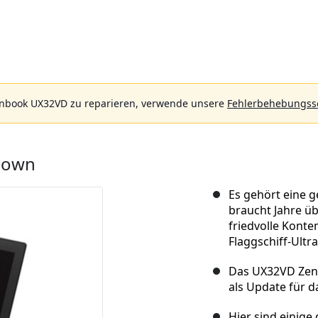
enbook UX32VD zu reparieren, verwende unsere
Fehlerbehebungss
down
Es gehört eine g
braucht Jahre üb
friedvolle Konte
Flaggschiff-Ultr
Das UX32VD Zen
als Update für d
Hier sind einig