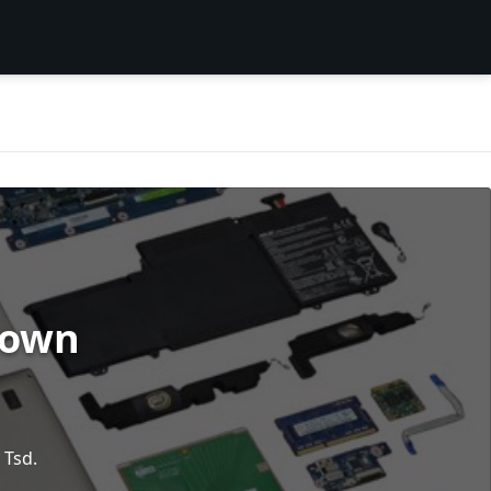
down
 Tsd.