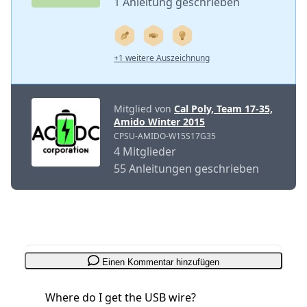
1 Anleitung geschrieben
+1 weitere Auszeichnung
Mitglied von
Cal Poly, Team 17-35,
Amido Winter 2015
CPSU-AMIDO-W15S17G35
4 Mitglieder
55 Anleitungen geschrieben
Einen Kommentar hinzufügen
Where do I get the USB wire?