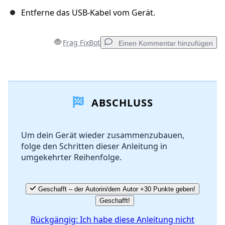
Entferne das USB-Kabel vom Gerät.
Frag FixBot
Einen Kommentar hinzufügen
Einen Kommentar hinzufügen
ABSCHLUSS
Kommentar hinzufügen
Um dein Gerät wieder zusammenzubauen,
folge den Schritten dieser Anleitung in
Abbrechen
Kommentieren
umgekehrter Reihenfolge.
Geschafft – der Autorin/dem Autor +30 Punkte geben!
Geschafft!
Rückgängig: Ich habe diese Anleitung nicht