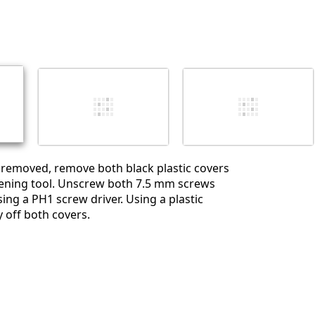
 removed, remove both black plastic covers
pening tool. Unscrew both 7.5 mm screws
ing a PH1 screw driver. Using a plastic
y off both covers.