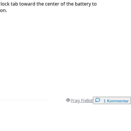
 lock tab toward the center of the battery to
ion.
Frag FixBot
1 Kommentar
Einen Kommentar hinzufügen