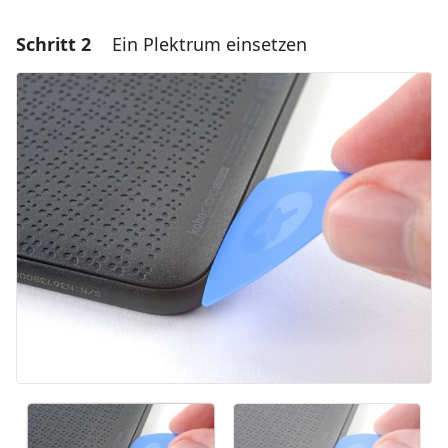
Schritt 2
Ein Plektrum einsetzen
Einen Kommentar hinzufügen
Kommentar hinzufügen
Abbrechen
Kommentieren