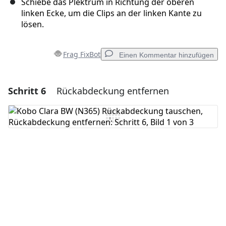
Schiebe das Plektrum in Richtung der oberen
linken Ecke, um die Clips an der linken Kante zu
lösen.
Frag FixBot
Einen Kommentar hinzufügen
Schritt 6
Rückabdeckung entfernen
Einen Kommentar hinzufügen
Kommentar hinzufügen
Abbrechen
Kommentieren