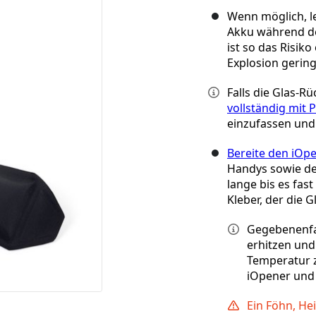
Wenn möglich, l
Akku während de
ist so das Risik
Explosion gering
Falls die Glas-
vollständig mit
einzufassen und
Bereite den iOp
Handys sowie de
lange bis es fas
Kleber, der die 
Gegebenenfa
erhitzen und
Temperatur 
iOpener und
Ein Föhn, He