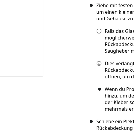
Ziehe mit feste
um einen kleine
und Gehäuse zu 
Falls das Gl
möglicherweis
Rückabdeck
Saugheber mi
Dies verlang
Rückabdecku
öffnen, um 
Wenn du Pro
hinzu, um de
der Kleber s
mehrmals er
Schiebe ein Plek
Rückabdeckung 