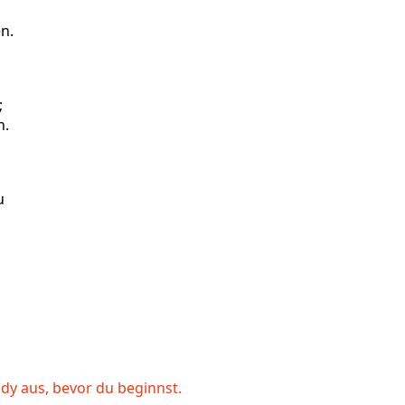
n.
;
n.
u
dy aus, bevor du beginnst.