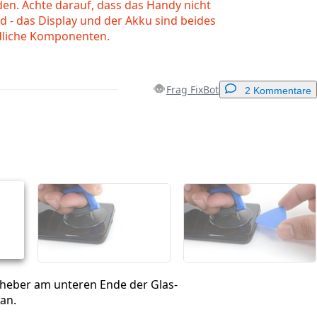
en. Achte darauf, dass das Handy nicht
rd - das Display und der Akku sind beides
dliche Komponenten.
Frag FixBot
2 Kommentare
Einen Kommentar hinzufügen
Abbrechen
Kommentieren
heber am unteren Ende der Glas-
an.