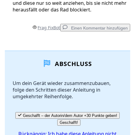
und diese nur so weit anziehen, bis sie nicht mehr
herausfällt oder das Rad blockiert.
Frag FixBot
Einen Kommentar hinzufügen
Einen Kommentar hinzufügen
ABSCHLUSS
Kommentar hinzufügen
Um dein Gerät wieder zusammenzubauen,
folge den Schritten dieser Anleitung in
Abbrechen
Kommentieren
umgekehrter Reihenfolge.
Geschafft – der Autorin/dem Autor +30 Punkte geben!
Geschafft!
Rückgängig: Ich habe diese Anleitung nicht