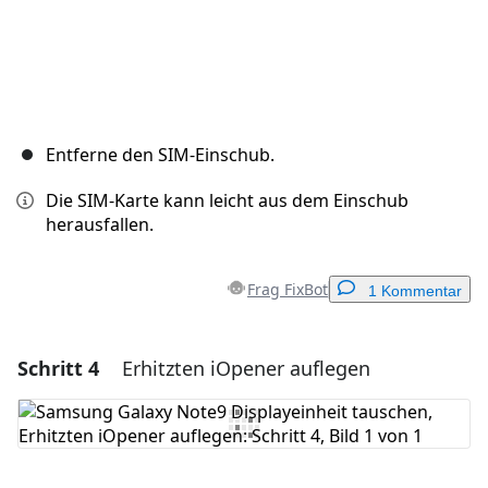
Entferne den SIM-Einschub.
Die SIM-Karte kann leicht aus dem Einschub
herausfallen.
Frag FixBot
1 Kommentar
Schritt 4
Erhitzten iOpener auflegen
Einen Kommentar hinzufügen
Kommentar hinzufügen