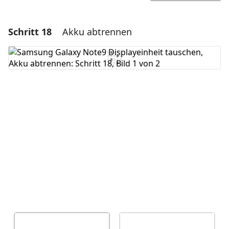
Schritt 18
Akku abtrennen
Einen Kommentar hinzufügen
Kommentar hinzufügen
Abbrechen
Kommentieren