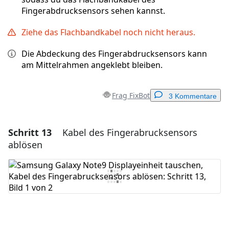
Fingerabdrucksensors sehen kannst.
Ziehe das Flachbandkabel noch nicht heraus.
Die Abdeckung des Fingerabdrucksensors kann
am Mittelrahmen angeklebt bleiben.
Frag FixBot
3 Kommentare
Schritt 13
Kabel des Fingerabrucksensors
Einen Kommentar hinzufügen
ablösen
Kommentar hinzufügen
Abbrechen
Kommentieren