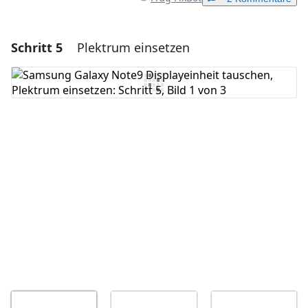
Schritt 5
Plektrum einsetzen
Einen Kommentar hinzufügen
Kommentar hinzufügen
Abbrechen
Kommentieren