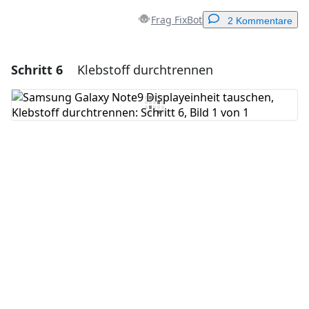
Frag FixBot
2 Kommentare
Schritt 6
Klebstoff durchtrennen
Einen Kommentar hinzufügen
Kommentar hinzufügen
Abbrechen
Kommentieren