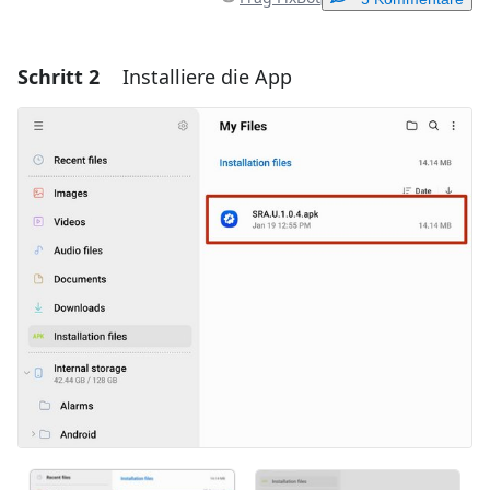
Schritt 2
Installiere die App
Einen Kommentar hinzufügen
Kommentar hinzufügen
Abbrechen
Kommentieren