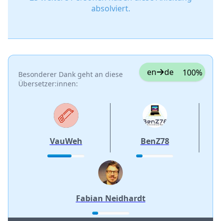
absolviert.
en
de
100%
Besonderer Dank geht an diese
Übersetzer:innen:
VauWeh
BenZ78
Fabian Neidhardt