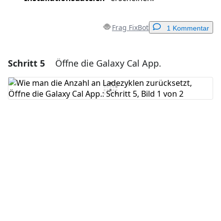
Frag FixBot
1 Kommentar
Schritt 5
Öffne die Galaxy Cal App.
Einen Kommentar hinzufügen
Kommentar hinzufügen
Abbrechen
Kommentieren