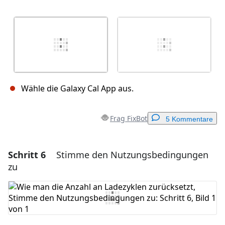
Wähle die Galaxy Cal App aus.
Frag FixBot
5 Kommentare
Schritt 6
Stimme den Nutzungsbedingungen
Einen Kommentar hinzufügen
zu
Kommentar hinzufügen
Abbrechen
Kommentieren