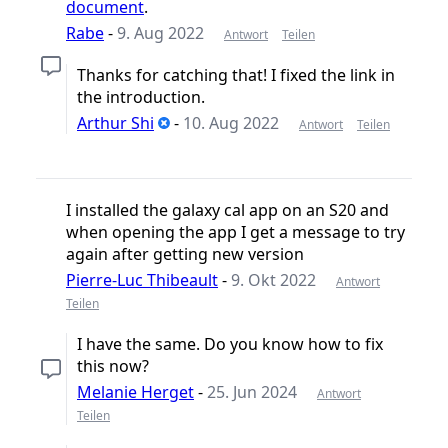
document
.
Rabe
-
9. Aug 2022
Antwort
Teilen
Thanks for catching that! I fixed the link in
the introduction.
Arthur Shi
-
10. Aug 2022
Antwort
Teilen
I installed the galaxy cal app on an S20 and
when opening the app I get a message to try
again after getting new version
Pierre-Luc Thibeault
-
9. Okt 2022
Antwort
Teilen
I have the same. Do you know how to fix
this now?
Melanie Herget
-
25. Jun 2024
Antwort
Teilen