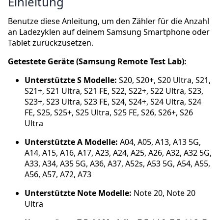
Einleitung
Benutze diese Anleitung, um den Zähler für die Anzahl
an Ladezyklen auf deinem Samsung Smartphone oder
Tablet zurückzusetzen.
Getestete Geräte (Samsung Remote Test Lab):
Unterstützte S Modelle:
S20, S20+, S20 Ultra, S21,
S21+, S21 Ultra, S21 FE, S22, S22+, S22 Ultra, S23,
S23+, S23 Ultra, S23 FE, S24, S24+, S24 Ultra, S24
FE, S25, S25+, S25 Ultra, S25 FE, S26, S26+, S26
Ultra
Unterstützte A Modelle:
A04, A05, A13, A13 5G,
A14, A15, A16, A17, A23, A24, A25, A26, A32, A32 5G,
A33, A34, A35 5G, A36, A37, A52s, A53 5G, A54, A55,
A56, A57, A72, A73
Unterstützte Note Modelle:
Note 20, Note 20
Ultra