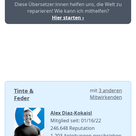
Diese Übersetzer:innen helfen uns, die Welt zu
reparieren! Wie kann ich mithelfen?
Hier starten ›
Tinte &
mit
3 anderen
Mitwirkenden
Feder
Alex Diaz-Kokaisl
Mitglied seit: 01/16/22
246.648 Reputation
1.203 Anleitungen geschrieben