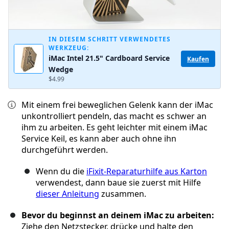
IN DIESEM SCHRITT VERWENDETES
WERKZEUG:
iMac Intel 21.5" Cardboard Service
Kaufen
Wedge
$4.99
Mit einem frei beweglichen Gelenk kann der iMac
unkontrolliert pendeln, das macht es schwer an
ihm zu arbeiten. Es geht leichter mit einem iMac
Service Keil, es kann aber auch ohne ihn
durchgeführt werden.
Wenn du die
iFixit-Reparaturhilfe aus Karton
verwendest, dann baue sie zuerst mit Hilfe
dieser Anleitung
zusammen.
Bevor du beginnst an deinem iMac zu arbeiten:
Ziehe den Netzstecker, drücke und halte den