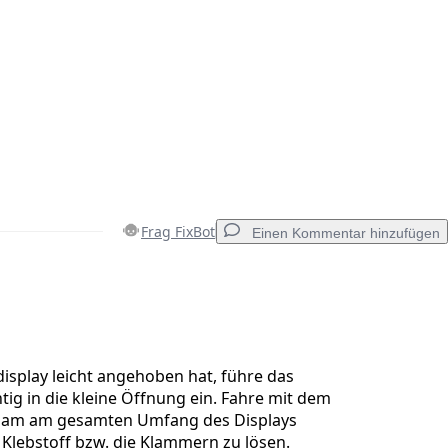
Frag FixBot
Einen Kommentar hinzufügen
Einen Kommentar hinzufügen
display leicht angehoben hat, führe das
tig in die kleine Öffnung ein. Fahre mit dem
sam am gesamten Umfang des Displays
Abbrechen
Kommentieren
Klebstoff bzw. die Klammern zu lösen.