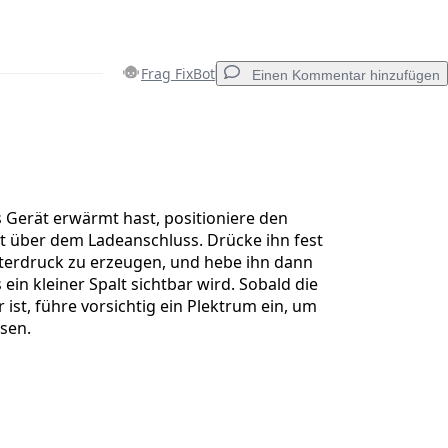
Frag FixBot
Einen Kommentar hinzufügen
Einen Kommentar hinzufügen
Gerät erwärmt hast, positioniere den
t über dem Ladeanschluss. Drücke ihn fest
terdruck zu erzeugen, und hebe ihn dann
Abbrechen
Kommentieren
s ein kleiner Spalt sichtbar wird. Sobald die
 ist, führe vorsichtig ein Plektrum ein, um
ösen.