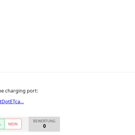
he charging port:
DotETca...
BEWERTUNG
A
NEIN
0