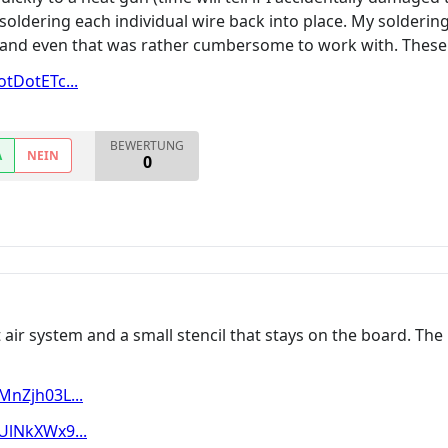
s soldering each individual wire back into place. My soldering
and even that was rather cumbersome to work with. These wi
tDotETc...
BEWERTUNG
A
NEIN
0
air system and a small stencil that stays on the board. Th
nZjh03L...
UlNkXWx9...