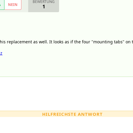
BEWERTUNG
A
NEIN
1
this replacement as well. It looks as if the four "mounting tabs" on
az
HILFREICHSTE ANTWORT