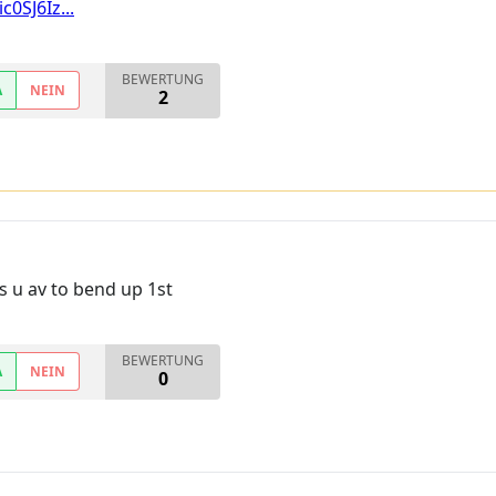
0SJ6Iz...
BEWERTUNG
A
NEIN
2
s u av to bend up 1st
BEWERTUNG
A
NEIN
0