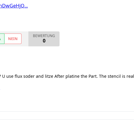
nDwGeHjQ...
BEWERTUNG
A
NEIN
0
 use flux soder and litze After platine the Part. The stencil is re
o