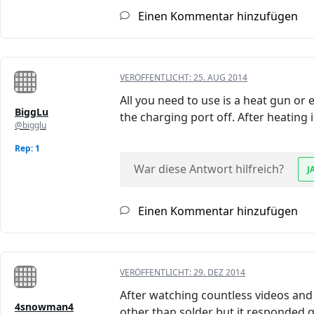
Einen Kommentar hinzufügen
VERÖFFENTLICHT:
25. AUG 2014
All you need to use is a heat gun or e
BiggLu
the charging port off. After heating it
@bigglu
Rep: 1
War diese Antwort hilfreich?
J
Einen Kommentar hinzufügen
VERÖFFENTLICHT:
29. DEZ 2014
After watching countless videos and
4snowman4
other than solder but it responded qu