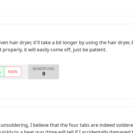
ven hair dryer, it'll take a bit longer by using the hair drye
 properly, it will easily come off, just be patient.
BEWERTUNG
A
NEIN
0
 unsoldering, I believe that the four tabs are indeed solde
ickly to a heat gun (time will tell if I accidentally damage