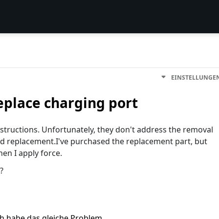
EINSTELLUNGE
place charging port
nstructions. Unfortunately, they don't address the removal
nd replacement.I've purchased the replacement part, but
en I apply force.
?
ch habe das gleiche Problem