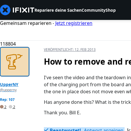
Repariere deine Sachen
Community
Shop
Gemeinsam reparieren -
Jetzt registrieren
118804
VERÖFFENTLICHT:
12. FEB 2013
How to remove and re
I've seen the video and the teardown i
of the charging port from the board a
UpperNY
@upperny
the one in place does not move even wh
Rep: 107
Has anyone done this? What is the trick
2
2
Thank you. Bill E.
Beantwortet!
Antwort anzeigen
I