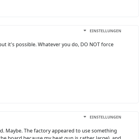
EINSTELLUNGEN
r, but it's possible. Whatever you do, DO NOT force
EINSTELLUNGEN
red. Maybe. The factory appeared to use something
d the board because my heat gun is rather large), and