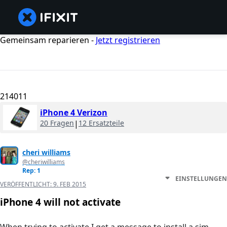
Gemeinsam reparieren -
Jetzt registrieren
214011
iPhone 4 Verizon
20 Fragen
|
12 Ersatzteile
cheri williams
@cheriwilliams
Rep: 1
EINSTELLUNGEN
VERÖFFENTLICHT:
9. FEB 2015
iPhone 4 will not activate