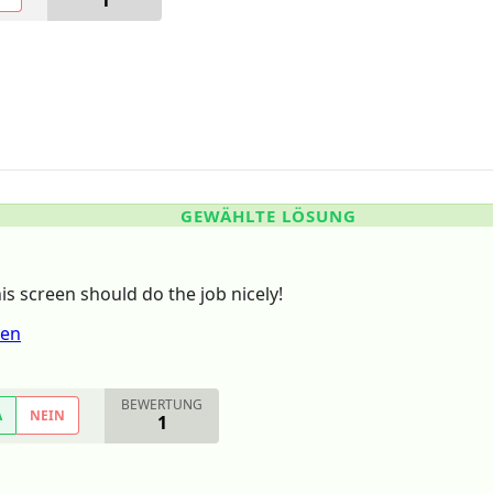
1
GEWÄHLTE LÖSUNG
s screen should do the job nicely!
een
BEWERTUNG
A
NEIN
1