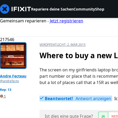
Repariere deine Sachen
Community
Shop
Gemeinsam reparieren -
Jetzt registrieren
217546
VERÖFFENTLICHT:
2. MÄR 2015
Where to buy a new 
The screen on my girlfriends laptop brok
part number or place that is recommend
Andre Fecteau
@andrefecto
but a lot of places call that a 15R as well
Rep: 13
1
Beantwortet!
Antwort anzeigen
I
Ist dies eine gute Frage?
JA
NEI