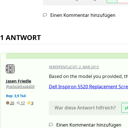
Einen Kommentar hinzufügen
1 ANTWORT
VERÖFFENTLICHT:
2. MÄR 2015
Based on the model you provided, thi
Jasen Friedle
Dell Inspiron 5520 Replacement Scr
@vehiclefreak409
Rep: 3,9 Tsd.
20
17
9
War diese Antwort hilfreich?
J
Einen Kommentar hinzufügen