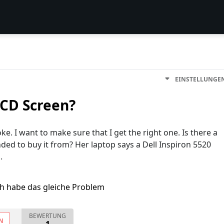
EINSTELLUNGE
LCD Screen?
e. I want to make sure that I get the right one. Is there a
ed to buy it from? Her laptop says a Dell Inspiron 5520
.
ch habe das gleiche Problem
BEWERTUNG
N