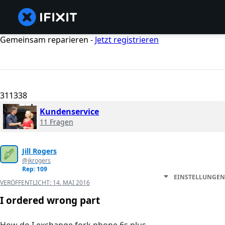
Gemeinsam reparieren -
Jetzt registrieren
311338
Kundenservice
11 Fragen
Jill Rogers
@jkrogers
Rep: 109
EINSTELLUNGEN
VERÖFFENTLICHT:
14. MAI 2016
I ordered wrong part