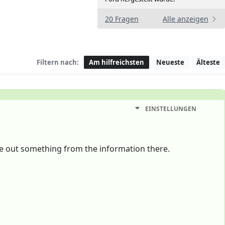
20 Fragen
Alle anzeigen
Filtern nach:
Am hilfreichsten
Neueste
Älteste
EINSTELLUNGEN
re out something from the information there.