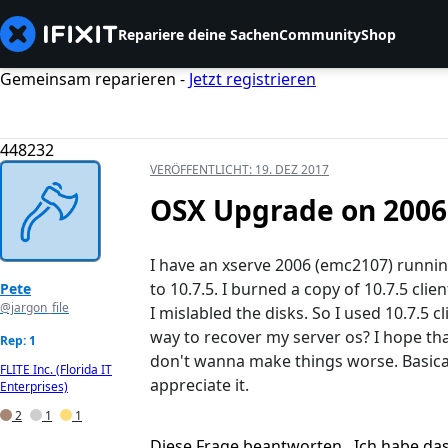
Repariere deine Sachen
Community
Shop
Gemeinsam reparieren -
Jetzt registrieren
448232
VERÖFFENTLICHT:
19. DEZ 2017
OSX Upgrade on 2006
I have an xserve 2006 (emc2107) runnin
to 10.7.5. I burned a copy of 10.7.5 cli
Pete
@jargon_file
I mislabled the disks. So I used 10.7.5 c
way to recover my server os? I hope that
Rep: 1
don't wanna make things worse. Basical
FLITE Inc. (Florida IT
appreciate it.
Enterprises)
2
1
1
Diese Frage beantworten
Ich habe da