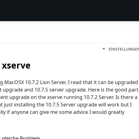
EINSTELLUNGE
 xserve
g MacOSX 10.7.2 Lion Server. I read that it can be upgraded
ent upgrade and 10.7.5 server upgrade. Here is the good part
lient upgrade on the xserve running 10.7.2 Server. Is there a
 just installing the 10.7.5 Server upgrade will work but I
ly if anyone can give me some advice I would greatly
s gleiche Problem