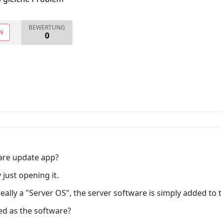
BEWERTUNG
N
0
are update app?
y just opening it.
 really a "Server OS", the server software is simply added to
ted as the software?