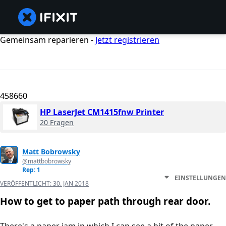
Gemeinsam reparieren -
Jetzt registrieren
458660
HP LaserJet CM1415fnw Printer
20 Fragen
Matt Bobrowsky
@mattbobrowsky
Rep: 1
EINSTELLUNGEN
VERÖFFENTLICHT:
30. JAN 2018
How to get to paper path through rear door.