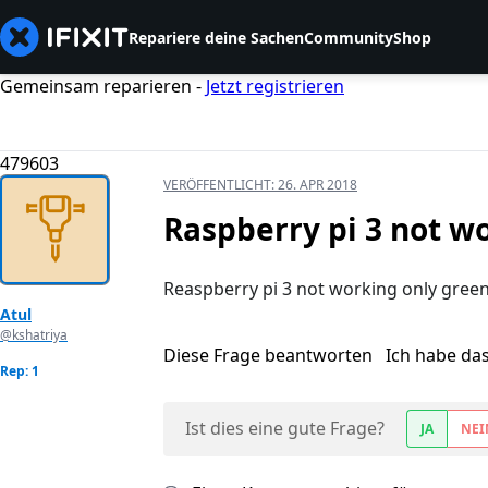
Repariere deine Sachen
Community
Shop
Gemeinsam reparieren -
Jetzt registrieren
479603
VERÖFFENTLICHT:
26. APR 2018
Raspberry pi 3 not w
Reaspberry pi 3 not working only green
Atul
@kshatriya
Diese Frage beantworten
Ich habe da
Rep: 1
Ist dies eine gute Frage?
JA
NEI