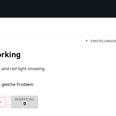
EINSTELLUNGE
orking
 and red light showing .
s gleiche Problem
BEWERTUNG
N
0