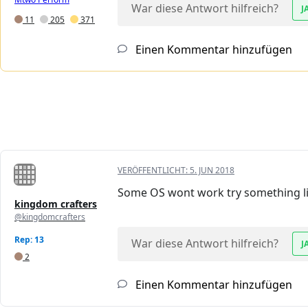
War diese Antwort hilfreich?
J
11
205
371
Einen Kommentar hinzufügen
VERÖFFENTLICHT:
5. JUN 2018
Some OS wont work try something li
kingdom crafters
@kingdomcrafters
Rep: 13
War diese Antwort hilfreich?
J
2
Einen Kommentar hinzufügen