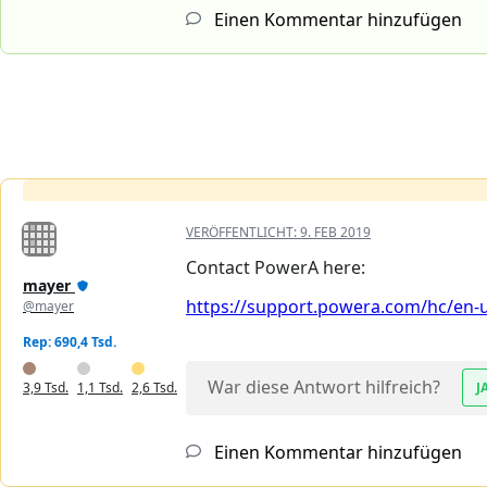
Einen Kommentar hinzufügen
VERÖFFENTLICHT:
9. FEB 2019
Contact PowerA here:
mayer
https://support.powera.com/hc/en-us
@mayer
Rep: 690,4 Tsd.
War diese Antwort hilfreich?
3,9 Tsd.
1,1 Tsd.
2,6 Tsd.
J
Einen Kommentar hinzufügen