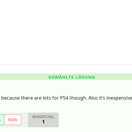
GEWÄHLTE LÖSUNG
because there are lots for PS4 though. Also it’s inexpensiv
BEWERTUNG
A
NEIN
1