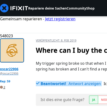
Repariere deine Sachen
Community
Shop
Gemeinsam reparieren -
Jetzt registrieren
548023
VERÖFFENTLICHT:
8. FEB 2019
Where can I buy the c
My trigger spring broke so that when I p
spring has broken and I can't find a re
oscar22906
@oscar22906
Rep: 59
Beantwortet!
Antwort anzeigen
I
2
Ist dies eine gute Frage?
JA
NEI