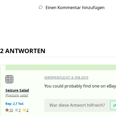
Einen Kommentar hinzufügen
2 ANTWORTEN
VERÖFFENTLICHT:
8. FEB 2019
You could probably find one on eBay 
Seizure Salad
@seizure_salad
Rep: 2,7 Tsd.
War diese Antwort hilfreich?
J
15
7
2