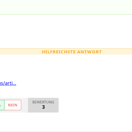
HILFREICHSTE ANTWORT
/arti...
BEWERTUNG
A
NEIN
3