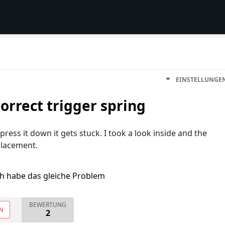
EINSTELLUNGE
orrect trigger spring
ress it down it gets stuck. I took a look inside and the
placement.
ch habe das gleiche Problem
BEWERTUNG
N
2